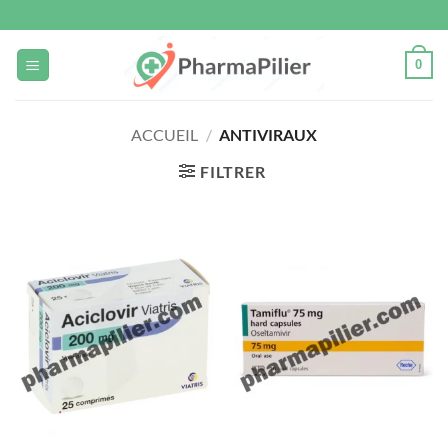
Passer
au
contenu
0
ACCUEIL
/
ANTIVIRAUX
FILTRER