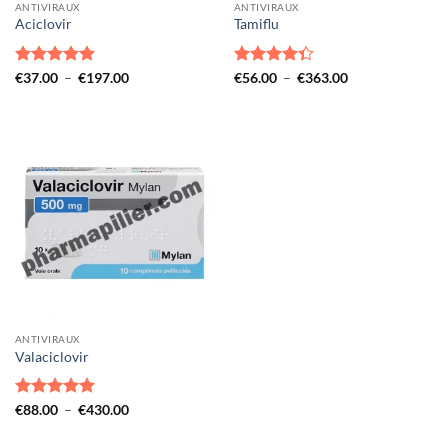
ANTIVIRAUX
ANTIVIRAUX
Aciclovir
Tamiflu
Note
5
sur
Plage
Note
4.33
Plage
€
37.00
–
€
197.00
€
56.00
–
€
363.00
de
de
5
sur 5
prix :
prix :
€37.00
€56.00
à
à
€197.00
€363.00
ANTIVIRAUX
Valaciclovir
Note
5
sur
Plage
€
88.00
–
€
430.00
de
5
prix :
€88.00