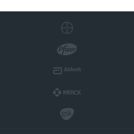
à
€430.00