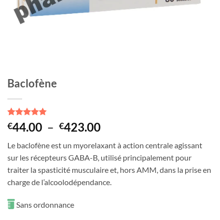
Baclofène
Noté
2
5
sur
Plage
44.00
–
423.00
€
€
5 basé sur
de
notations
Le baclofène est un myorelaxant à action centrale agissant
client
prix :
sur les récepteurs GABA-B, utilisé principalement pour
€44.00
traiter la spasticité musculaire et, hors AMM, dans la prise en
à
charge de l’alcoolodépendance.
€423.00
Sans ordonnance