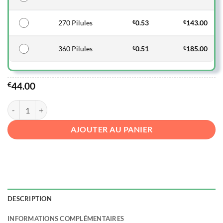
270 Pilules
€
0.53
€
143.00
360 Pilules
€
0.51
€
185.00
€
44.00
quantité de Baclofène
AJOUTER AU PANIER
DESCRIPTION
INFORMATIONS COMPLÉMENTAIRES