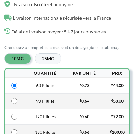
Livraison discrète et anonyme
Livraison internationale sécurisée vers la France
Délai de livraison moyen: 5 à 7 jours ouvrables
Choisissez un paquet (ci-dessus) et un dosage (dans le tableau).
10MG
25MG
QUANTITÉ
PAR UNITÉ
PRIX
60 Pilules
€
0.73
€
44.00
90 Pilules
€
0.64
€
58.00
120 Pilules
€
0.60
€
72.00
180 Pilules
€
0.56
€
100.00