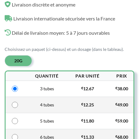
Livraison discrète et anonyme
Livraison internationale sécurisée vers la France
Délai de livraison moyen: 5 à 7 jours ouvrables
Choisissez un paquet (ci-dessus) et un dosage (dans le tableau).
20G
QUANTITÉ
PAR UNITÉ
PRIX
3 tubes
€
12.67
€
38.00
4 tubes
€
12.25
€
49.00
5 tubes
€
11.80
€
59.00
6 tubes
€
11.33
€
68.00