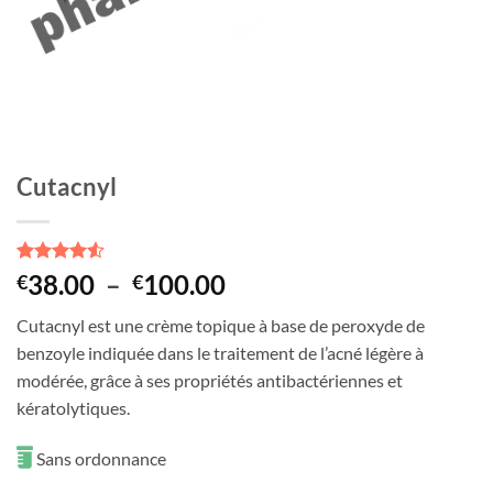
Cutacnyl
Noté
2
4.5
Plage
38.00
–
100.00
€
€
sur 5 basé
de
sur
Cutacnyl est une crème topique à base de peroxyde de
notations
prix :
client
benzoyle indiquée dans le traitement de l’acné légère à
€38.00
modérée, grâce à ses propriétés antibactériennes et
à
kératolytiques.
€100.00
Sans ordonnance