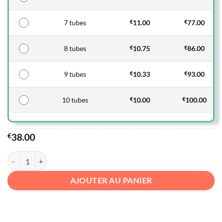
7 tubes
€
11.00
€
77.00
8 tubes
€
10.75
€
86.00
9 tubes
€
10.33
€
93.00
10 tubes
€
10.00
€
100.00
€
38.00
quantité de Cutacnyl
AJOUTER AU PANIER