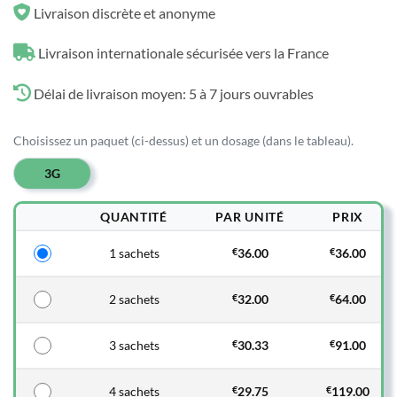
Livraison discrète et anonyme
Livraison internationale sécurisée vers la France
Délai de livraison moyen: 5 à 7 jours ouvrables
Choisissez un paquet (ci-dessus) et un dosage (dans le tableau).
3G
QUANTITÉ
PAR UNITÉ
PRIX
1 sachets
€
36.00
€
36.00
2 sachets
€
32.00
€
64.00
3 sachets
€
30.33
€
91.00
4 sachets
€
29.75
€
119.00