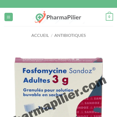
Passer
au
contenu
0
ACCUEIL
/
ANTIBIOTIQUES