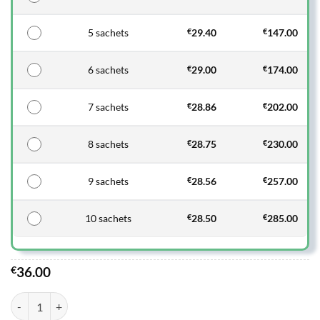
5 sachets
€
29.40
€
147.00
6 sachets
€
29.00
€
174.00
7 sachets
€
28.86
€
202.00
8 sachets
€
28.75
€
230.00
9 sachets
€
28.56
€
257.00
10 sachets
€
28.50
€
285.00
€
36.00
quantité de Fosfomycine