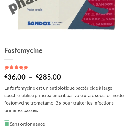
Fosfomycine
Noté
3
5
sur
Plage
36.00
–
285.00
€
€
5 basé sur
de
notations
La fosfomycine est un antibiotique bactéricide à large
client
prix :
spectre, utilisé principalement par voie orale sous forme de
€36.00
fosfomycine trométamol 3 g pour traiter les infections
à
urinaires basses.
€285.00
Sans ordonnance