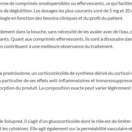
rme de comprimés orodispersibles ou effervescents, ce qui facilit
és de déglutition. Les dosages les plus courants sont de 5 mg et 
ogie en fonction des besoins cliniques et du profil du patient.
ment dans la bouche, sans nécessité de les avaler avec de l’eau, 
nfants. Quant aux comprimés effervescents, ils sont à dissoudre da
es contribuent à une meilleure observance du traitement.
 prednisolone, un corticostéroïde de synthèse dérivé du cortisol 
particulier de ses effets anti-inflammatoires et immunosuppresseu
l’absorption du produit. La composition exacte peut varier légèreme
e Solupred. Il s’agit d’un glucocorticoïde dont le rôle est de limit
les cytokines. Elle agit également sur la perméabilité vasculaire e