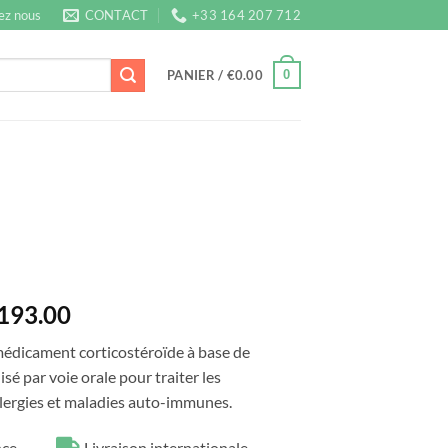
ez nous
CONTACT
+33 164 207 712
0
PANIER /
€
0.00
Plage
193.00
de
médicament corticostéroïde à base de
prix :
isé par voie orale pour traiter les
€37.00
llergies et maladies auto-immunes.
à
€193.00
nce
Livraison internationale