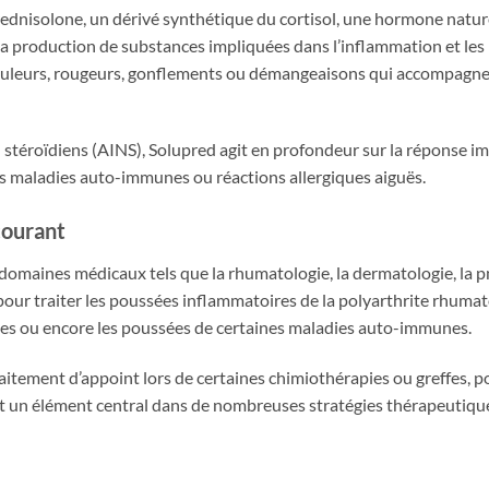
rednisolone, un dérivé synthétique du cortisol, une hormone natur
 la production de substances impliquées dans l’inflammation et les
douleurs, rougeurs, gonflements ou démangeaisons qui accompagne
téroïdiens (AINS), Solupred agit en profondeur sur la réponse immu
s maladies auto-immunes ou réactions allergiques aiguës.
courant
domaines médicaux tels que la rhumatologie, la dermatologie, la pn
s, pour traiter les poussées inflammatoires de la polyarthrite rhuma
ues ou encore les poussées de certaines maladies auto-immunes.
ement d’appoint lors de certaines chimiothérapies ou greffes, pour
it un élément central dans de nombreuses stratégies thérapeutiqu