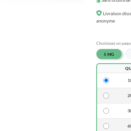
Livraison disc
anonyme
Choisissez un paque
5 MG
QU
10
20
30
60