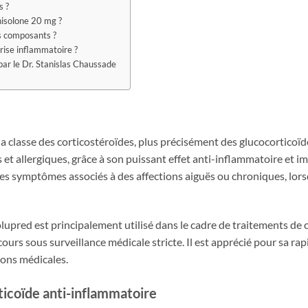
s ?
nisolone 20 mg ?
s composants ?
rise inflammatoire ?
par le Dr. Stanislas Chaussade
classe des corticostéroïdes, plus précisément des glucocorticoïdes 
s et allergiques, grâce à son puissant effet anti-inflammatoire e
les symptômes associés à des affections aiguës ou chroniques, lo
pred est principalement utilisé dans le cadre de traitements de 
ours sous surveillance médicale stricte. Il est apprécié pour sa rapi
ions médicales.
ticoïde anti-inflammatoire