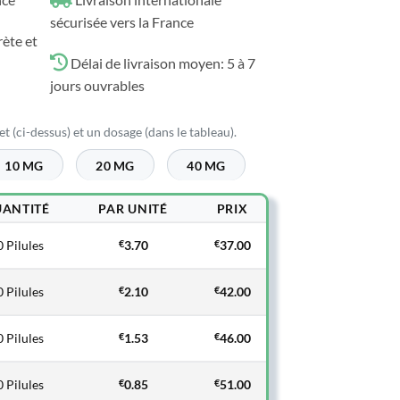
sécurisée vers la France
rète et
Délai de livraison moyen: 5 à 7
jours ouvrables
t (ci-dessus) et un dosage (dans le tableau).
10 MG
20 MG
40 MG
ANTITÉ
PAR UNITÉ
PRIX
 Pilules
€
3.70
€
37.00
 Pilules
€
2.10
€
42.00
 Pilules
€
1.53
€
46.00
 Pilules
€
0.85
€
51.00