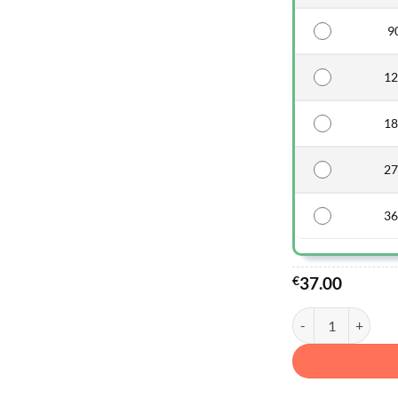
90
12
18
27
36
€
37.00
quantité de Solupr