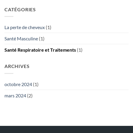
poids
l’activité
et
émotionnel
CATÉGORIES
humaine.
Réalités
de
Les
la
employés
perte
de
La perte de cheveux
(1)
de
bureau
cheveux
courent-
Santé Masculine
(1)
et
ils
comment
réellement
y
Santé Respiratoire et Traitements
(1)
20%
faire
de
face
risques
en
ARCHIVES
plus?
octobre 2024
(1)
mars 2024
(2)