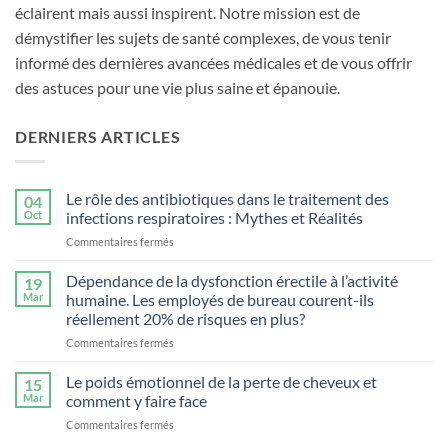
éclairent mais aussi inspirent. Notre mission est de
démystifier les sujets de santé complexes, de vous tenir
informé des dernières avancées médicales et de vous offrir
des astuces pour une vie plus saine et épanouie.
DERNIERS ARTICLES
Le rôle des antibiotiques dans le traitement des
04
Oct
infections respiratoires : Mythes et Réalités
sur
Commentaires fermés
Le
rôle
Dépendance de la dysfonction érectile à l’activité
19
des
Mar
humaine. Les employés de bureau courent-ils
antibiotiques
réellement 20% de risques en plus?
dans
sur
Commentaires fermés
le
Dépendance
traitement
de
des
Le poids émotionnel de la perte de cheveux et
15
la
infections
Mar
comment y faire face
dysfonction
respiratoires
sur
Commentaires fermés
érectile
:
Le
à
Mythes