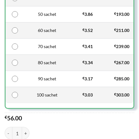
50 sachet
€
3.86
€
193.00
60 sachet
€
3.52
€
211.00
70 sachet
€
3.41
€
239.00
80 sachet
€
3.34
€
267.00
90 sachet
€
3.17
€
285.00
100 sachet
€
3.03
€
303.00
€
56.00
quantité de Kamagra Oral Jelly