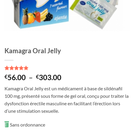
Kamagra Oral Jelly
Noté
16
4.88
Plage
56.00
–
303.00
€
€
sur 5 basé
de
sur
Kamagra Oral Jelly est un médicament à base de sildénafil
notations
prix :
client
100 mg, présenté sous forme de gel oral, conçu pour traiter la
€56.00
dysfonction érectile masculine en facilitant l’érection lors
à
d’une stimulation sexuelle.
€303.00
Sans ordonnance