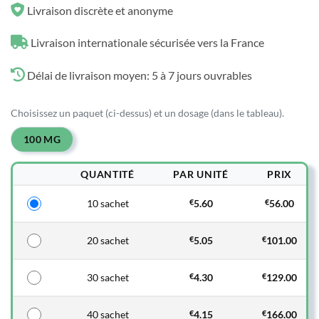
Livraison discrète et anonyme
Livraison internationale sécurisée vers la France
Délai de livraison moyen: 5 à 7 jours ouvrables
Choisissez un paquet (ci-dessus) et un dosage (dans le tableau).
100 MG
QUANTITÉ
PAR UNITÉ
PRIX
10 sachet
€
5.60
€
56.00
20 sachet
€
5.05
€
101.00
30 sachet
€
4.30
€
129.00
40 sachet
€
4.15
€
166.00