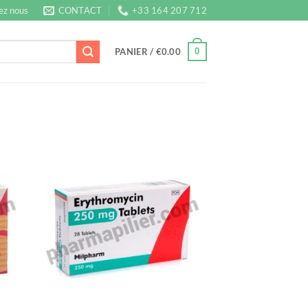
ez nous
CONTACT
+33 164 207 712
0
PANIER /
€
0.00