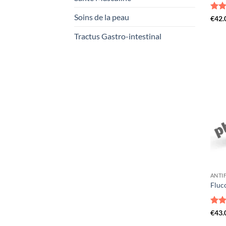
Soins de la peau
Not
€
42.
5
Tractus Gastro-intestinal
ANTI
Fluc
Not
€
43.
5