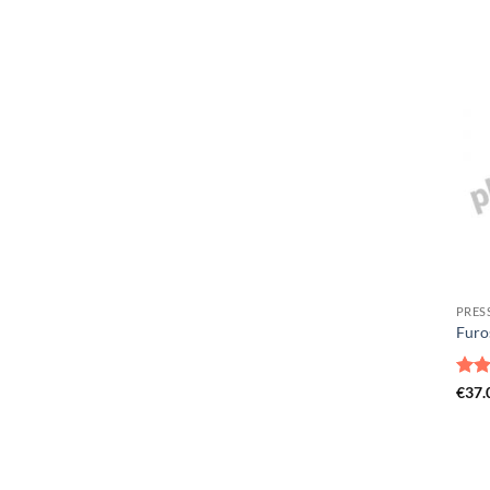
PRES
Furo
Not
€
37.
5