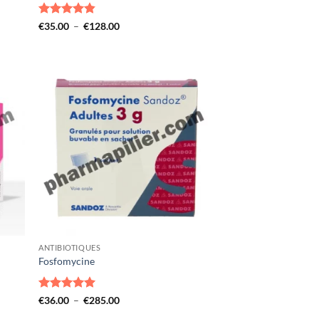
Note
4.8
Plage
€
35.00
–
€
128.00
de
sur 5
prix :
€35.00
à
€128.00
ANTIBIOTIQUES
Fosfomycine
Note
5
sur
Plage
€
36.00
–
€
285.00
de
5