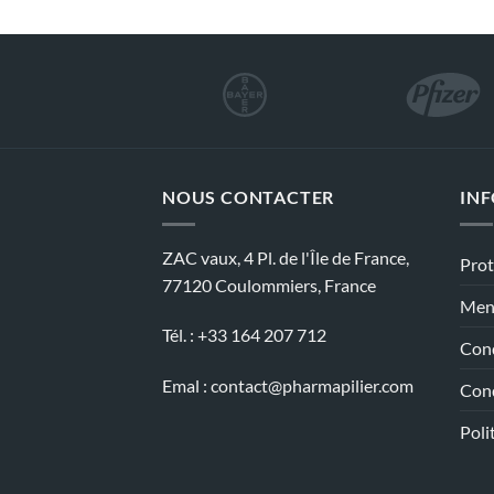
NOUS CONTACTER
IN
ZAC vaux, 4 Pl. de l'Île de France,
Prot
77120 Coulommiers, France
Ment
Tél. : +33 164 207 712
Cond
Emal :
contact@pharmapilier.com
Cond
Poli