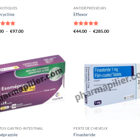
BIOTIQUES
ANTIDÉPRESSEURS
cycline
Effexor
e
4.79
Plage
Note
4.76
Plage
00
–
€
97.00
€
44.00
–
€
285.00
de
de
5
sur 5
prix :
prix :
€37.00
€44.00
à
à
€97.00
€285.00
TUS GASTRO-INTESTINAL
PERTE DE CHEVEUX
éprazole
Finasteride