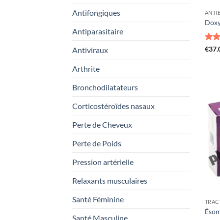
Antifongiques
ANTI
Doxy
Antiparasitaire
Not
€
37.
Antiviraux
sur 
Arthrite
Bronchodilatateurs
Corticostéroïdes nasaux
Perte de Cheveux
Perte de Poids
Pression artérielle
Relaxants musculaires
Santé Féminine
TRAC
Ésom
Santé Masculine