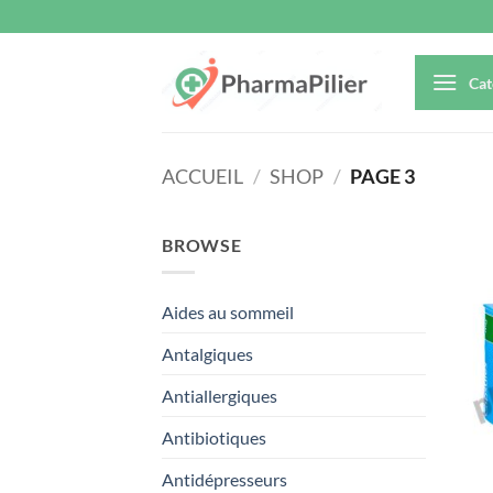
Passer
au
contenu
Cat
ACCUEIL
/
SHOP
/
PAGE 3
BROWSE
Aides au sommeil
Antalgiques
Antiallergiques
Antibiotiques
Antidépresseurs