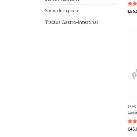
Soins de la peau
Not
€
56.
sur 
Tractus Gastro-intestinal
TRAC
Lans
Not
€
45.
sur 