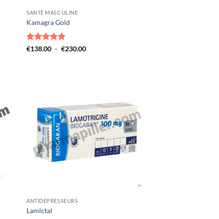
SANTÉ MASCULINE
Kamagra Gold
Note
4.87
Plage
€
138.00
–
€
230.00
de
sur 5
prix :
€138.00
à
€230.00
ANTIDÉPRESSEURS
Lamictal