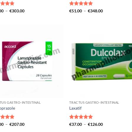
e
4.88
Plage
Note
5
sur
Plage
00
–
€
303.00
€
51.00
–
€
348.00
de
de
5
5
prix :
prix :
€56.00
€51.00
à
à
€303.00
€348.00
TUS GASTRO-INTESTINAL
TRACTUS GASTRO-INTESTINAL
oprazole
Laxatif
e
4.85
Plage
Note
5
sur
Plage
00
–
€
207.00
€
37.00
–
€
126.00
de
de
5
5