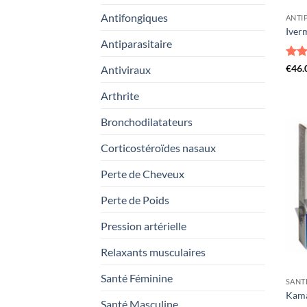
Antifongiques
ANTI
Iver
Antiparasitaire
Not
€
46.
Antiviraux
sur 
Arthrite
Bronchodilatateurs
Corticostéroïdes nasaux
Perte de Cheveux
Perte de Poids
Pression artérielle
Relaxants musculaires
Santé Féminine
SANT
Kama
Santé Masculine