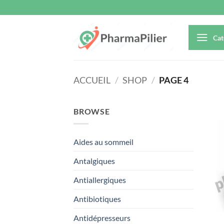
Passer
au
contenu
Cat
ACCUEIL
/
SHOP
/
PAGE 4
BROWSE
Aides au sommeil
Antalgiques
Antiallergiques
Antibiotiques
Antidépresseurs