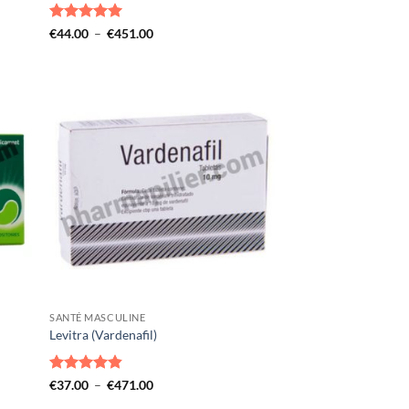
Note
4.93
Plage
€
44.00
–
€
451.00
de
sur 5
prix :
€44.00
à
€451.00
SANTÉ MASCULINE
Levitra (Vardenafil)
Note
4.82
Plage
€
37.00
–
€
471.00
de
sur 5