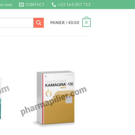
ez nous
CONTACT
+33 164 207 712
0
PANIER /
€
0.00