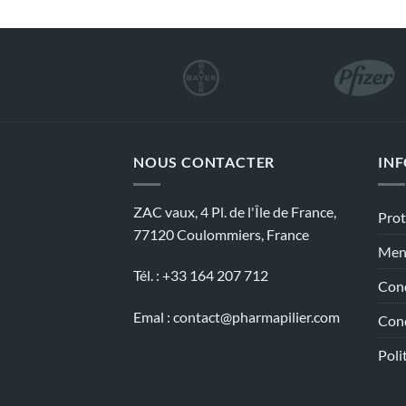
NOUS CONTACTER
IN
ZAC vaux, 4 Pl. de l'Île de France,
Prot
77120 Coulommiers, France
Ment
Tél. : +33 164 207 712
Cond
Emal :
contact@pharmapilier.com
Cond
Poli