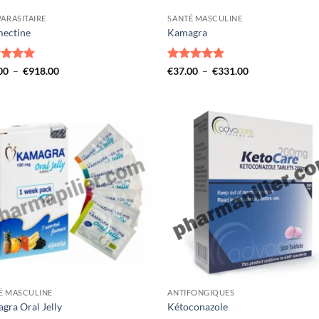
PARASITAIRE
SANTÉ MASCULINE
mectine
Kamagra
e
4.93
Plage
Note
4.88
Plage
00
–
€
918.00
€
37.00
–
€
331.00
de
de
5
sur 5
prix :
prix :
€46.00
€37.00
à
à
€918.00
€331.00
É MASCULINE
ANTIFONGIQUES
gra Oral Jelly
Kétoconazole